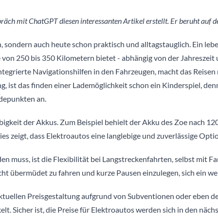
ch mit ChatGPT diesen interessanten Artikel erstellt. Er beruht auf 
, sondern auch heute schon praktisch und alltagstauglich. Ein lebe
 von 250 bis 350 Kilometern bietet - abhängig von der Jahreszeit
ntegrierte Navigationshilfen in den Fahrzeugen, macht das Reise
, ist das finden einer Lademöglichkeit schon ein Kinderspiel, den
adepunkten an.
ebigkeit der Akkus. Zum Beispiel behielt der Akku des Zoe nach 1
es zeigt, dass Elektroautos eine langlebige und zuverlässige Optio
 muss, ist die Flexibilität bei Langstreckenfahrten, selbst mit F
cht übermüdet zu fahren und kurze Pausen einzulegen, sich ein we
tuellen Preisgestaltung aufgrund von Subventionen oder eben dem 
elt. Sicher ist, die Preise für Elektroautos werden sich in den n