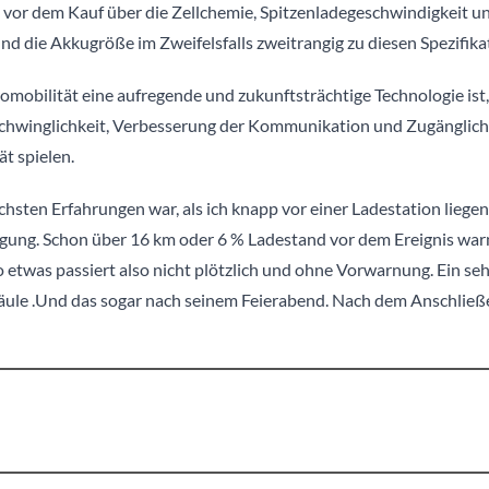
h vor dem Kauf über die Zellchemie, Spitzenladegeschwindigkeit u
d die Akkugröße im Zweifelsfalls zweitrangig zu diesen Spezifika
romobilität eine aufregende und zukunftsträchtige Technologie ist
rschwinglichkeit, Verbesserung der Kommunikation und Zugänglic
ät spielen.
hsten Erfahrungen war, als ich knapp vor einer Ladestation liegen
igung. Schon über 16 km oder 6 % Ladestand vor dem Ereignis war
o etwas passiert also nicht plötzlich und ohne Vorwarnung. Ein s
Säule .Und das sogar nach seinem Feierabend. Nach dem Anschließ